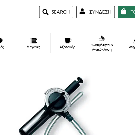
SEARCH
ΣΥΝΔΕΣΗ
Τ
Απαιτείτ
*
Διεύθυνση Email
Βιωσιμότητα &
ές
Μηχανές
Αξεσουάρ
Υπη
Ανακύκλωση
Απαιτείται
*
Κωδικός
Να Με Θυμάσαι
ΣΎΝΔΕΣΗ
Χάσατε Τον Κωδικό Σας;