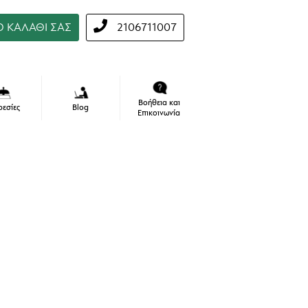
Ο ΚΑΛΑΘΙ ΣΑΣ
2106711007
αι
Βοήθεια και
ρεσίες
Blog
Επικοινωνία