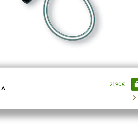
21,90
€
ΛΑ