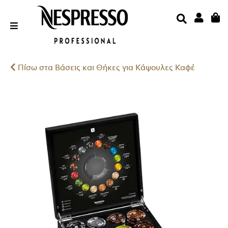
Μετάβαση
στο
περιεχόμενο
Διεύθυνση Email
Πίσω στα Βάσεις και Θήκες για Κάψουλες Καφέ
Κωδικός
ΣΎΝΔΕΣΗ
Χάσατε Τον Κωδικό Σας;